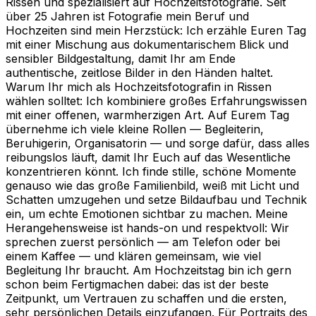
Rissen und spezialisiert auf Hochzeitsfotografie. Seit
über 25 Jahren ist Fotografie mein Beruf und
Hochzeiten sind mein Herzstück: Ich erzähle Euren Tag
mit einer Mischung aus dokumentarischem Blick und
sensibler Bildgestaltung, damit Ihr am Ende
authentische, zeitlose Bilder in den Händen haltet.
Warum Ihr mich als Hochzeitsfotografin in Rissen
wählen solltet: Ich kombiniere großes Erfahrungswissen
mit einer offenen, warmherzigen Art. Auf Eurem Tag
übernehme ich viele kleine Rollen — Begleiterin,
Beruhigerin, Organisatorin — und sorge dafür, dass alles
reibungslos läuft, damit Ihr Euch auf das Wesentliche
konzentrieren könnt. Ich finde stille, schöne Momente
genauso wie das große Familienbild, weiß mit Licht und
Schatten umzugehen und setze Bildaufbau und Technik
ein, um echte Emotionen sichtbar zu machen. Meine
Herangehensweise ist hands-on und respektvoll: Wir
sprechen zuerst persönlich — am Telefon oder bei
einem Kaffee — und klären gemeinsam, wie viel
Begleitung Ihr braucht. Am Hochzeitstag bin ich gern
schon beim Fertigmachen dabei: das ist der beste
Zeitpunkt, um Vertrauen zu schaffen und die ersten,
sehr persönlichen Details einzufangen. Für Portraits des