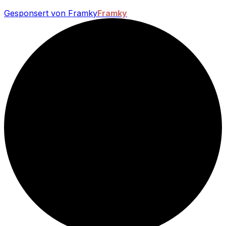
Gesponsert von Framky
Framky