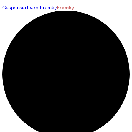
Gesponsert von Framky
Framky