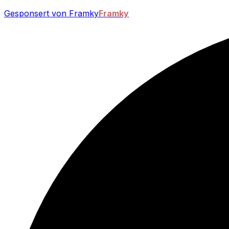
Gesponsert von Framky
Framky