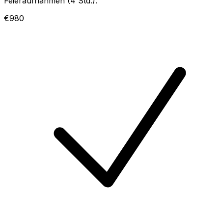
Feieraufnahmen (4 Std.).
€980