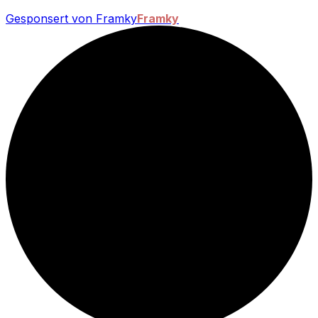
Gesponsert von Framky
Framky