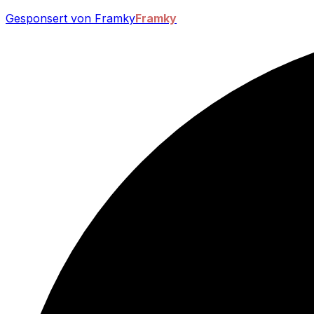
Gesponsert von Framky
Framky