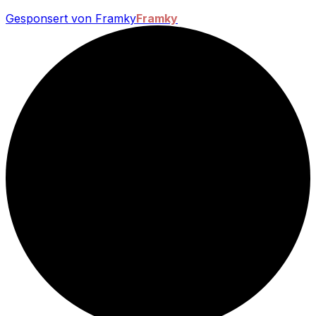
Gesponsert von Framky
Framky