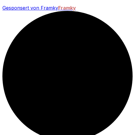
Gesponsert von Framky
Framky