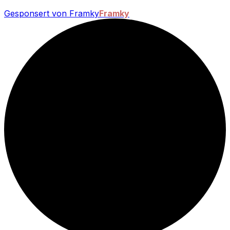
Gesponsert von Framky
Framky