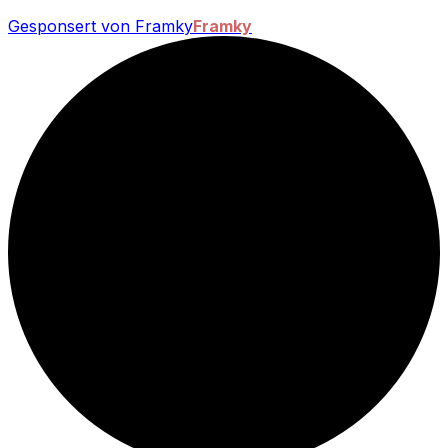
Gesponsert von Framky
Framky