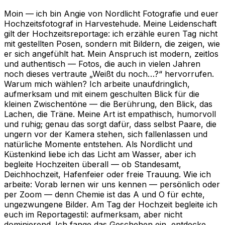
Moin — ich bin Angie von Nordlicht Fotografie und euer
Hochzeitsfotograf in Harvestehude. Meine Leidenschaft
gilt der Hochzeitsreportage: ich erzähle euren Tag nicht
mit gestellten Posen, sondern mit Bildern, die zeigen, wie
er sich angefühlt hat. Mein Anspruch ist modern, zeitlos
und authentisch — Fotos, die auch in vielen Jahren
noch dieses vertraute „Weißt du noch…?“ hervorrufen.
Warum mich wählen? Ich arbeite unaufdringlich,
aufmerksam und mit einem geschulten Blick für die
kleinen Zwischentöne — die Berührung, den Blick, das
Lachen, die Träne. Meine Art ist empathisch, humorvoll
und ruhig; genau das sorgt dafür, dass selbst Paare, die
ungern vor der Kamera stehen, sich fallenlassen und
natürliche Momente entstehen. Als Nordlicht und
Küstenkind liebe ich das Licht am Wasser, aber ich
begleite Hochzeiten überall — ob Standesamt,
Deichhochzeit, Hafenfeier oder freie Trauung. Wie ich
arbeite: Vorab lernen wir uns kennen — persönlich oder
per Zoom — denn Chemie ist das A und O für echte,
ungezwungene Bilder. Am Tag der Hochzeit begleite ich
euch im Reportagestil: aufmerksam, aber nicht
dominierend. Ich fange das Geschehen ein, entdecke