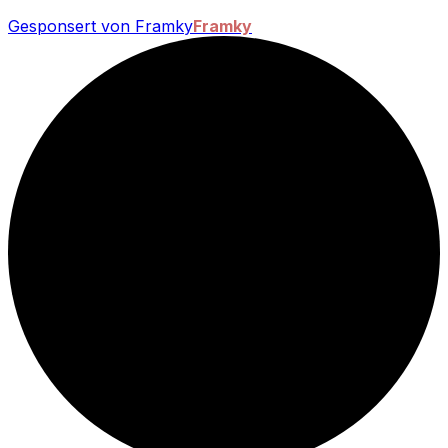
Gesponsert von Framky
Framky