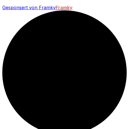
Gesponsert von Framky
Framky