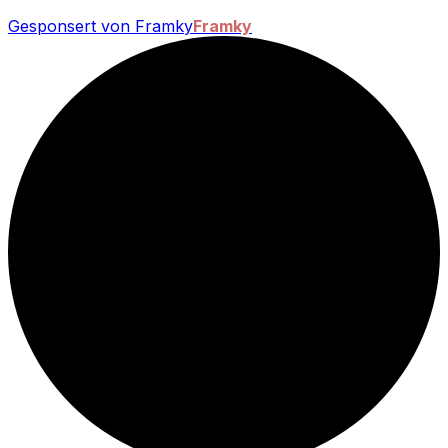
Gesponsert von Framky
Framky