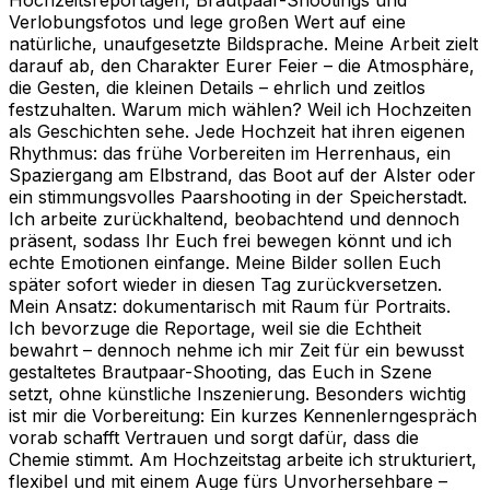
Verlobungsfotos und lege großen Wert auf eine
natürliche, unaufgesetzte Bildsprache. Meine Arbeit zielt
darauf ab, den Charakter Eurer Feier – die Atmosphäre,
die Gesten, die kleinen Details – ehrlich und zeitlos
festzuhalten. Warum mich wählen? Weil ich Hochzeiten
als Geschichten sehe. Jede Hochzeit hat ihren eigenen
Rhythmus: das frühe Vorbereiten im Herrenhaus, ein
Spaziergang am Elbstrand, das Boot auf der Alster oder
ein stimmungsvolles Paarshooting in der Speicherstadt.
Ich arbeite zurückhaltend, beobachtend und dennoch
präsent, sodass Ihr Euch frei bewegen könnt und ich
echte Emotionen einfange. Meine Bilder sollen Euch
später sofort wieder in diesen Tag zurückversetzen.
Mein Ansatz: dokumentarisch mit Raum für Portraits.
Ich bevorzuge die Reportage, weil sie die Echtheit
bewahrt – dennoch nehme ich mir Zeit für ein bewusst
gestaltetes Brautpaar-Shooting, das Euch in Szene
setzt, ohne künstliche Inszenierung. Besonders wichtig
ist mir die Vorbereitung: Ein kurzes Kennenlerngespräch
vorab schafft Vertrauen und sorgt dafür, dass die
Chemie stimmt. Am Hochzeitstag arbeite ich strukturiert,
flexibel und mit einem Auge fürs Unvorhersehbare –