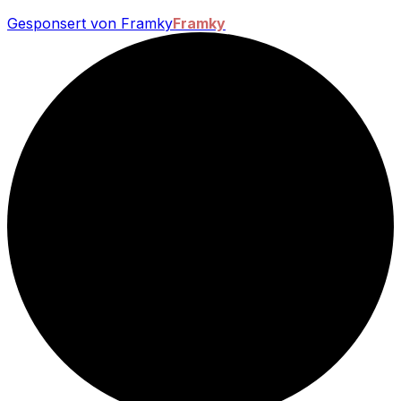
Gesponsert von Framky
Framky