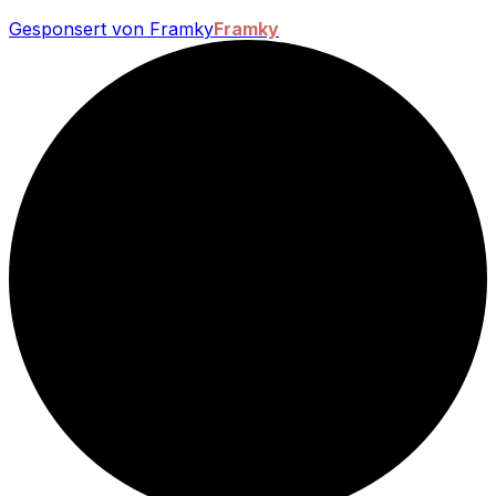
Gesponsert von Framky
Framky