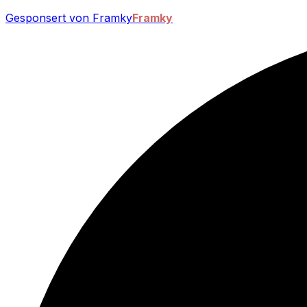
Gesponsert von Framky
Framky