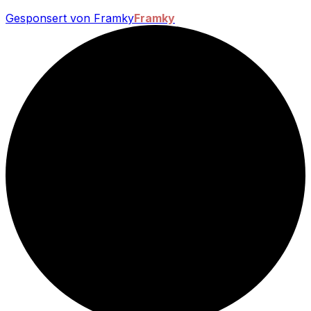
Gesponsert von Framky
Framky