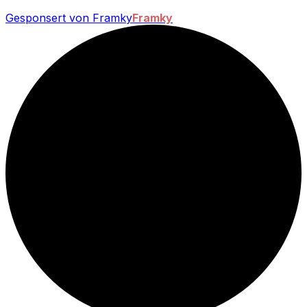
Gesponsert von Framky
Framky