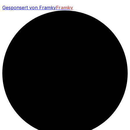
Gesponsert von Framky
Framky