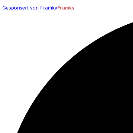
Gesponsert von Framky
Framky