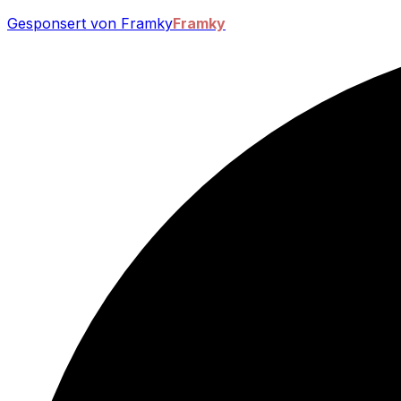
Gesponsert von Framky
Framky