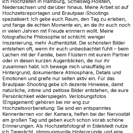
ich Hochzeiten in Hamburg, Schleswig‑Holstein,
Niedersachsen und darüber hinaus. Meine Arbeit ist auf
Hochzeitsreportagen und Brautpaar‑Shootings
spezialisiert: Ich gebe euch Raum, den Tag zu erleben,
und fange die echten Momente ein, an die ihr euch noch
in vielen Jahren mit Freude erinnern wollt. Meine
fotografische Philosophie ist schlicht: weniger
Inszenierung, mehr Authentizität. Die schönsten Bilder
entstehen oft, wenn ihr euch unbeobachtet fühlt – beim
Lachen mit der Familie, beim Flüstern mit eurem Partner
oder in diesen kurzen Augenblicken, die nur ihr
zusammen habt. Ich bewege mich unauffällig im
Hintergrund, dokumentiere Atmosphäre, Details und
Emotionen und greife nur selten aktiv ein. Für das
Brautpaar‑Shooting gebe ich dezente Hinweise, damit
natürliche, intime und zeitlose Bilder entstehen, die eure
Persönlichkeit widerspiegeln. Verlobungsfotos
(Engagement) gehören bei mir eng zur
Hochzeitsvorbereitung: Sie sind ein entspanntes
Kennenlernen vor der Kamera, helfen bei der Nervosität
am großen Tag und geben euch schon vorab schöne
Erinnerungen. Als Hochzeitsfotograf in Eidelstedt nutze
ich Tageslicht, stimmungsvolle Hintergründe und eine