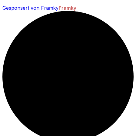
Gesponsert von Framky
Framky