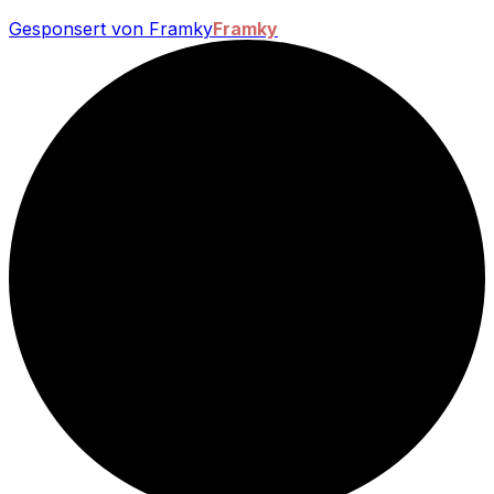
Gesponsert von Framky
Framky