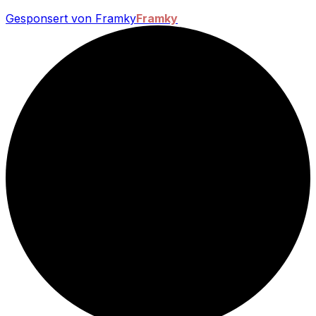
Gesponsert von Framky
Framky