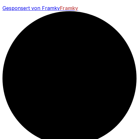
Gesponsert von Framky
Framky