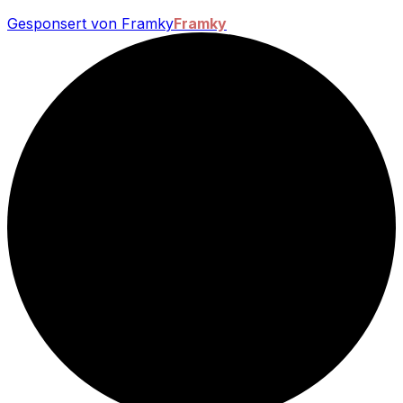
Gesponsert von Framky
Framky