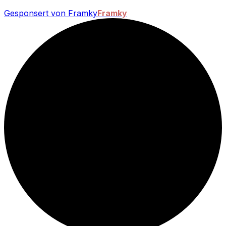
Gesponsert von Framky
Framky