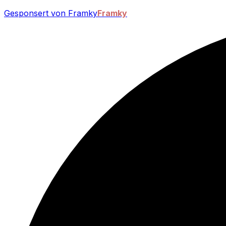
Gesponsert von Framky
Framky