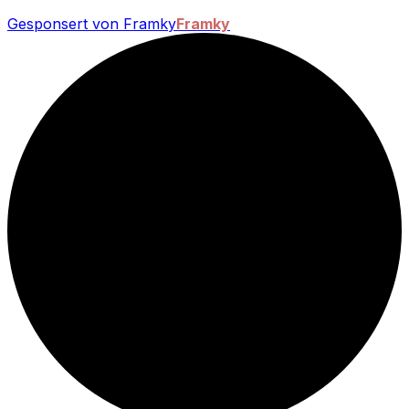
Gesponsert von Framky
Framky