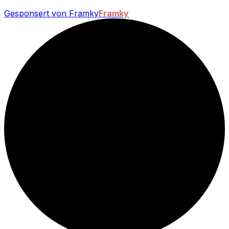
Gesponsert von Framky
Framky