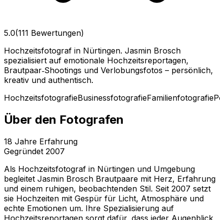
5.0
(111 Bewertungen)
Hochzeitsfotograf in Nürtingen. Jasmin Brosch
spezialisiert auf emotionale Hochzeitsreportagen,
Brautpaar‑Shootings und Verlobungsfotos – persönlich,
kreativ und authentisch.
Hochzeitsfotografie
Businessfotografie
Familienfotografie
P
Über den Fotografen
18
Jahre Erfahrung
Gegründet
2007
Als Hochzeitsfotograf in Nürtingen und Umgebung
begleitet Jasmin Brosch Brautpaare mit Herz, Erfahrung
und einem ruhigen, beobachtenden Stil. Seit 2007 setzt
sie Hochzeiten mit Gespür für Licht, Atmosphäre und
echte Emotionen um. Ihre Spezialisierung auf
Hochzeitsreportagen sorgt dafür, dass jeder Augenblick