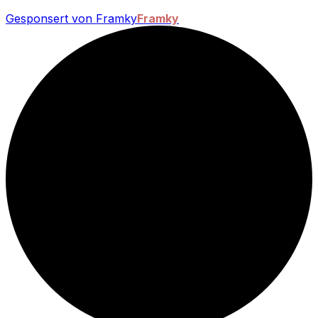
Gesponsert von Framky
Framky