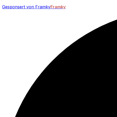
Gesponsert von Framky
Framky