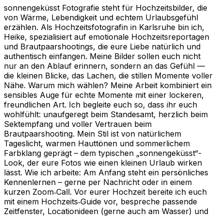
sonnengeküsst Fotografie steht für Hochzeitsbilder, die
von Wärme, Lebendigkeit und echtem Urlaubsgefühl
erzählen. Als Hochzeitsfotografin in Karlsruhe bin ich,
Heike, spezialisiert auf emotionale Hochzeitsreportagen
und Brautpaarshootings, die eure Liebe natürlich und
authentisch einfangen. Meine Bilder sollen euch nicht
nur an den Ablauf erinnern, sondern an das Gefühl —
die kleinen Blicke, das Lachen, die stillen Momente voller
Nähe. Warum mich wählen? Meine Arbeit kombiniert ein
sensibles Auge für echte Momente mit einer lockeren,
freundlichen Art. Ich begleite euch so, dass ihr euch
wohlfühlt: unaufgeregt beim Standesamt, herzlich beim
Sektempfang und voller Vertrauen beim
Brautpaarshooting. Mein Stil ist von natürlichem
Tageslicht, warmen Hauttönen und sommerlichem
Farbklang geprägt – dem typischen „sonnengeküsst“-
Look, der eure Fotos wie einen kleinen Urlaub wirken
lässt. Wie ich arbeite: Am Anfang steht ein persönliches
Kennenlernen – gerne per Nachricht oder in einem
kurzen Zoom‑Call. Vor eurer Hochzeit bereite ich euch
mit einem Hochzeits‑Guide vor, bespreche passende
Zeitfenster, Locationideen (gerne auch am Wasser) und