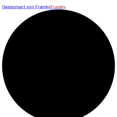
Gesponsert von Framky
Framky