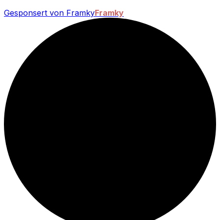
Gesponsert von Framky
Framky