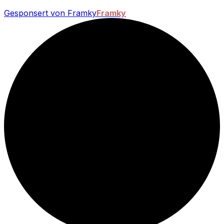
Gesponsert von Framky
Framky