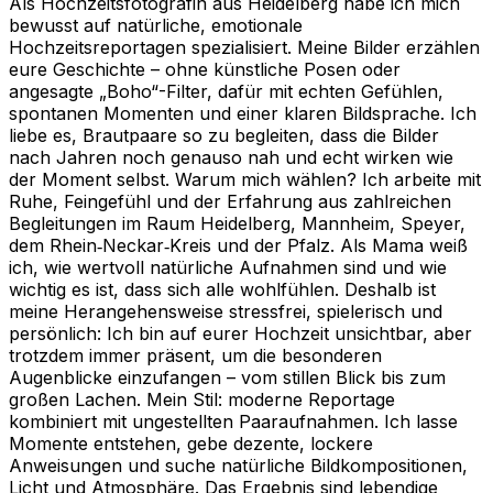
Als Hochzeitsfotografin aus Heidelberg habe ich mich
bewusst auf natürliche, emotionale
Hochzeitsreportagen spezialisiert. Meine Bilder erzählen
eure Geschichte – ohne künstliche Posen oder
angesagte „Boho“-Filter, dafür mit echten Gefühlen,
spontanen Momenten und einer klaren Bildsprache. Ich
liebe es, Brautpaare so zu begleiten, dass die Bilder
nach Jahren noch genauso nah und echt wirken wie
der Moment selbst. Warum mich wählen? Ich arbeite mit
Ruhe, Feingefühl und der Erfahrung aus zahlreichen
Begleitungen im Raum Heidelberg, Mannheim, Speyer,
dem Rhein‑Neckar‑Kreis und der Pfalz. Als Mama weiß
ich, wie wertvoll natürliche Aufnahmen sind und wie
wichtig es ist, dass sich alle wohlfühlen. Deshalb ist
meine Herangehensweise stressfrei, spielerisch und
persönlich: Ich bin auf eurer Hochzeit unsichtbar, aber
trotzdem immer präsent, um die besonderen
Augenblicke einzufangen – vom stillen Blick bis zum
großen Lachen. Mein Stil: moderne Reportage
kombiniert mit ungestellten Paaraufnahmen. Ich lasse
Momente entstehen, gebe dezente, lockere
Anweisungen und suche natürliche Bildkompositionen,
Licht und Atmosphäre. Das Ergebnis sind lebendige