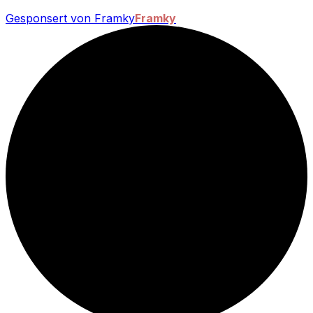
Gesponsert von Framky
Framky