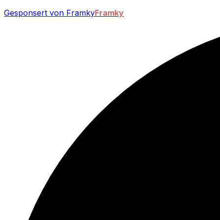
Gesponsert von Framky
Framky