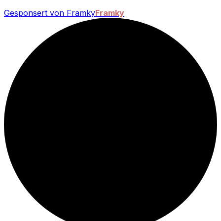
Gesponsert von Framky
Framky