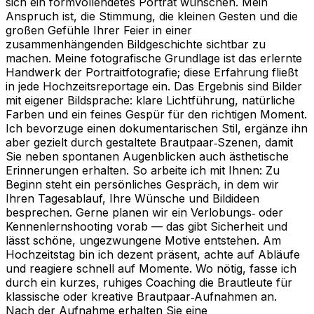
sich ein formvollendetes Porträt wünschen. Mein
Anspruch ist, die Stimmung, die kleinen Gesten und die
großen Gefühle Ihrer Feier in einer
zusammenhängenden Bildgeschichte sichtbar zu
machen. Meine fotografische Grundlage ist das erlernte
Handwerk der Portraitfotografie; diese Erfahrung fließt
in jede Hochzeitsreportage ein. Das Ergebnis sind Bilder
mit eigener Bildsprache: klare Lichtführung, natürliche
Farben und ein feines Gespür für den richtigen Moment.
Ich bevorzuge einen dokumentarischen Stil, ergänze ihn
aber gezielt durch gestaltete Brautpaar‑Szenen, damit
Sie neben spontanen Augenblicken auch ästhetische
Erinnerungen erhalten. So arbeite ich mit Ihnen: Zu
Beginn steht ein persönliches Gespräch, in dem wir
Ihren Tagesablauf, Ihre Wünsche und Bildideen
besprechen. Gerne planen wir ein Verlobungs‑ oder
Kennenlernshooting vorab — das gibt Sicherheit und
lässt schöne, ungezwungene Motive entstehen. Am
Hochzeitstag bin ich dezent präsent, achte auf Abläufe
und reagiere schnell auf Momente. Wo nötig, fasse ich
durch ein kurzes, ruhiges Coaching die Brautleute für
klassische oder kreative Brautpaar‑Aufnahmen an.
Nach der Aufnahme erhalten Sie eine