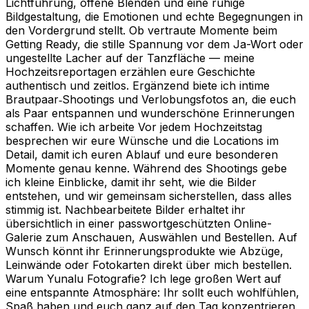
Lichtführung, offene Blenden und eine ruhige
Bildgestaltung, die Emotionen und echte Begegnungen in
den Vordergrund stellt. Ob vertraute Momente beim
Getting Ready, die stille Spannung vor dem Ja-Wort oder
ungestellte Lacher auf der Tanzfläche — meine
Hochzeitsreportagen erzählen eure Geschichte
authentisch und zeitlos. Ergänzend biete ich intime
Brautpaar‑Shootings und Verlobungsfotos an, die euch
als Paar entspannen und wunderschöne Erinnerungen
schaffen. Wie ich arbeite Vor jedem Hochzeitstag
besprechen wir eure Wünsche und die Locations im
Detail, damit ich euren Ablauf und eure besonderen
Momente genau kenne. Während des Shootings gebe
ich kleine Einblicke, damit ihr seht, wie die Bilder
entstehen, und wir gemeinsam sicherstellen, dass alles
stimmig ist. Nachbearbeitete Bilder erhaltet ihr
übersichtlich in einer passwortgeschützten Online-
Galerie zum Anschauen, Auswählen und Bestellen. Auf
Wunsch könnt ihr Erinnerungsprodukte wie Abzüge,
Leinwände oder Fotokarten direkt über mich bestellen.
Warum Yunalu Fotografie? Ich lege großen Wert auf
eine entspannte Atmosphäre: Ihr sollt euch wohlfühlen,
Spaß haben und euch ganz auf den Tag konzentrieren