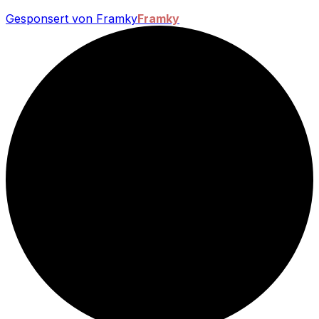
Gesponsert von Framky
Framky