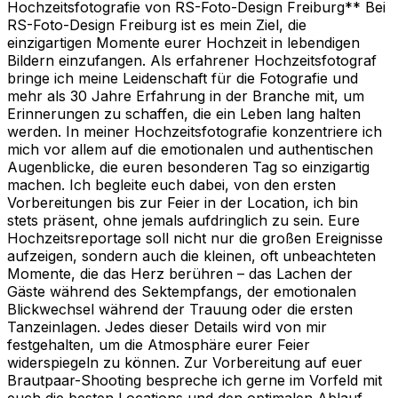
Hochzeitsfotografie von RS-Foto-Design Freiburg** Bei
RS-Foto-Design Freiburg ist es mein Ziel, die
einzigartigen Momente eurer Hochzeit in lebendigen
Bildern einzufangen. Als erfahrener Hochzeitsfotograf
bringe ich meine Leidenschaft für die Fotografie und
mehr als 30 Jahre Erfahrung in der Branche mit, um
Erinnerungen zu schaffen, die ein Leben lang halten
werden. In meiner Hochzeitsfotografie konzentriere ich
mich vor allem auf die emotionalen und authentischen
Augenblicke, die euren besonderen Tag so einzigartig
machen. Ich begleite euch dabei, von den ersten
Vorbereitungen bis zur Feier in der Location, ich bin
stets präsent, ohne jemals aufdringlich zu sein. Eure
Hochzeitsreportage soll nicht nur die großen Ereignisse
aufzeigen, sondern auch die kleinen, oft unbeachteten
Momente, die das Herz berühren – das Lachen der
Gäste während des Sektempfangs, der emotionalen
Blickwechsel während der Trauung oder die ersten
Tanzeinlagen. Jedes dieser Details wird von mir
festgehalten, um die Atmosphäre eurer Feier
widerspiegeln zu können. Zur Vorbereitung auf euer
Brautpaar-Shooting bespreche ich gerne im Vorfeld mit
euch die besten Locations und den optimalen Ablauf,