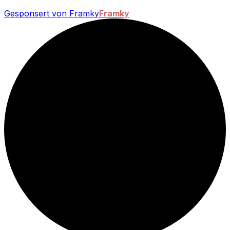
Gesponsert von Framky
Framky