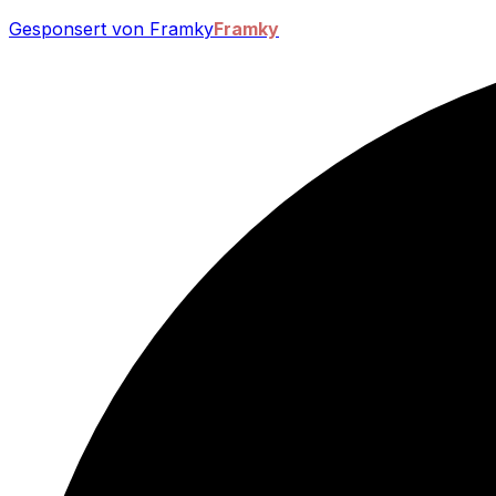
Gesponsert von Framky
Framky