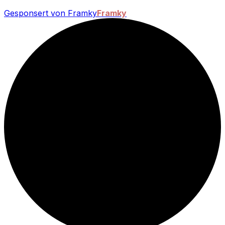
Gesponsert von Framky
Framky